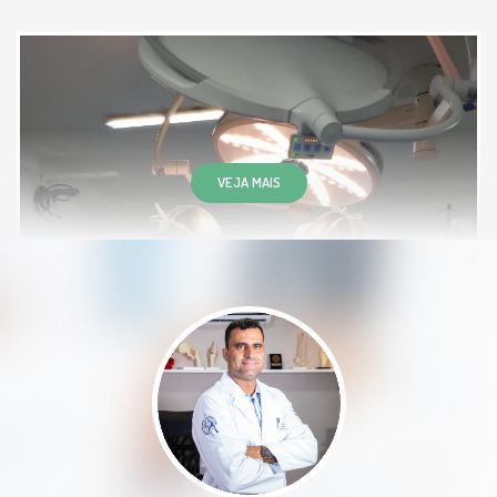
Atendemento excelente Dr Marcelo
deixa o paciente bem tranquilo é
bem claro na explicações.obgd
Paciente
VEJA MAIS
Ele é um médico maravilhoso ele
atende as pessoas super bem é a
precioso tem paciência examina o
que que você fala onde está
doendo e não mexe com nota 100