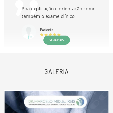
Boa explicação e orientação como
Infiltração de substâncias em cavidade sinovial
(articulação)
também o exame clínico
300 BRL
Paciente
Artroscopia Cirurgica Do Joelho
300 BRL
VEJA MAIS
GALERIA
Ótimo profissional, atencioso
muito dedicado e competente
Paciente