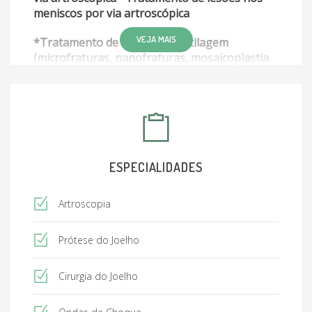
meniscos por via artroscópica
VEJA MAIS
*Tratamento de lesões na cartilagem
(microfraturas, nanofraturas, mosaicoplastia
*Tratamento da artrose - artroplastia do
joelho (prótese)
*Viscossuplementação - ácido hialurônico
*Osteotomias do joelho (valgizante e
ESPECIALIDADES
varizante)
Artroscopia
Prótese do Joelho
Cirurgia do Joelho