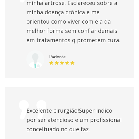
Redução incruenta de fratura ou deslocamento
minha artrose. Esclareceu sobre a
epifisário do joelho
minha doença crônica e me
individualmente
orientou como viver com ela da
melhor forma sem confiar demais
Artroplastia Nao Convencional Total De Joelho
em tratamentos q prometem cura.
individualmente
Paciente
Tratamento Cirurgico De Luxacao Ou Fratura
Luxacao De Joelho
individualmente
Manipulacao Do Joelho Sob Anestesia Geral
individualmente
Excelente cirurgião!Super indico
Biopsia Do Joelho
individualmente
por ser atencioso e um profissional
conceituado no que faz.
Artrocentese Do Joelho
individualmente