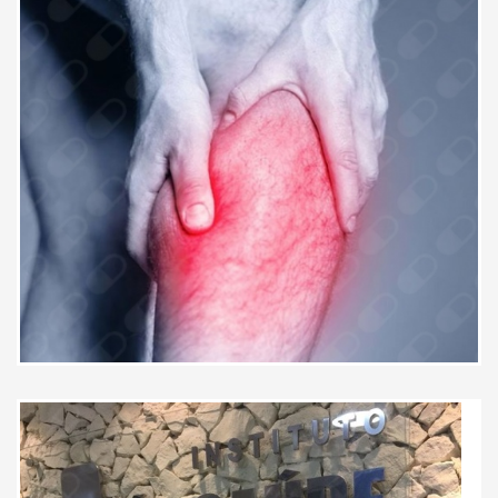
Médico atencioso e muito
competente. Realizei infiltração
nos joelhos e tive um resultado
maravilhoso! Gratidão!
Paciente
Atencioso, consciente e tem
empatia pelos pacientes.