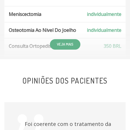
Meniscectomia
individualmente
Osteotomia Ao Nivel Do Joelho
individualmente
VEJA MAIS
Consulta Ortopedista Geral
350 BRL
Desarticulacao Da Articulacao Do Joelho
individualmente
OPINIÕES DOS PACIENTES
Reconstrução ligamentar extra-articular do joelho
individualmente
Artroplastia Total Primaria Do Joelho
individualmente
Foi coerente com o tratamento da