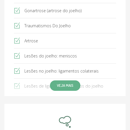
Gonartrose (artrose do joelho)
Traumatismos Do Joelho
Artrose
Lesões do joelho: meniscos
Lesões no joelho: ligamentos colaterais
VEJA MAIS
Lesões de ligamentos cruzados do joelho
Instabilidade Articular
Luxação Do Joelho